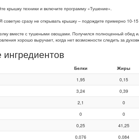
йте крышку техники и включите программу «Тушение».
 Я советую сразу не открывать крышку – подождите примерно 10-15
релку вместе с тушеными овощами. Получился полноценный обед ил
овления хорошо выручает, когда нет возможности следить за духовк
е ингредиентов
Белки
Жиры
1,95
0,15
3,24
0,39
2,1
0
0
0
0,25
41,25
0,076
0,084