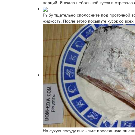
порций. Я взяла небольшой кусок и отрезала 
Рыбу тщательно сполосните под проточной во
жидкость. После этого посыпьте кусок со все
На сухую посуду высыпьте просеянную пшенич