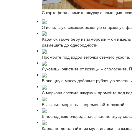
С картофеля снимите шкурку с помощью нож
Я использую свежемороженую спаржевую фасо
Кабачок также беру из заморозки – он измел
размешать до однородности.
Промойте под водой веточки свежего укропа.
Луковицы очистите от кожицы – сполосните. 
В овощную массу добавьте рубленую зелень 
С моркови срежьте шкурку и промойте под во
Высыпьте морковь – перемешайте ложкой.
В последнюю очередь насыпьте по вкусу сол
Карпа не доставайте из мультиварки – засып