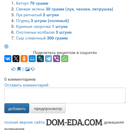
Кетчуп
70
грамм
Свежая зелень
30
грамм (лук, чеснок, петрушка)
Лук репчатый
2
штуки
Огурец
3
штуки (соленый)
Куриные окорочка
1
штука
Охотничьи колбаски
3
штуки
Сыр сливочный
300
грамм
Поделитесь рецептом в соцсетях
0
комментариев
Оставить комментарий
добавить
предпросмотр
полная версия сайта
домашняя
кулинария