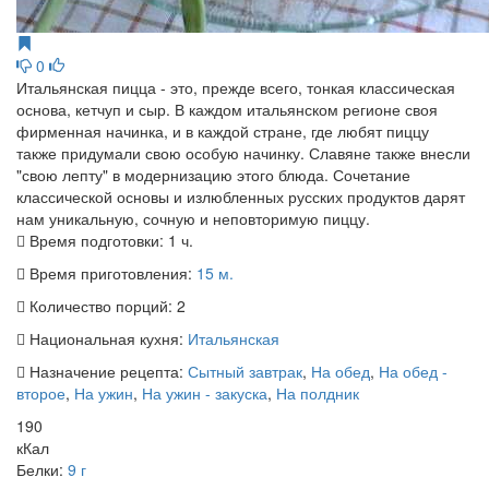
0
Итальянская пицца - это, прежде всего, тонкая классическая
основа, кетчуп и сыр. В каждом итальянском регионе своя
фирменная начинка, и в каждой стране, где любят пиццу
также придумали свою особую начинку. Славяне также внесли
"свою лепту" в модернизацию этого блюда. Сочетание
классической основы и излюбленных русских продуктов дарят
нам уникальную, сочную и неповторимую пиццу.
Время подготовки:
1 ч.
Время приготовления:
15 м.
Количество порций:
2
Национальная кухня:
Итальянская
Назначение рецепта:
Сытный завтрак
,
На обед
,
На обед -
второе
,
На ужин
,
На ужин - закуска
,
На полдник
190
кКал
Белки:
9 г