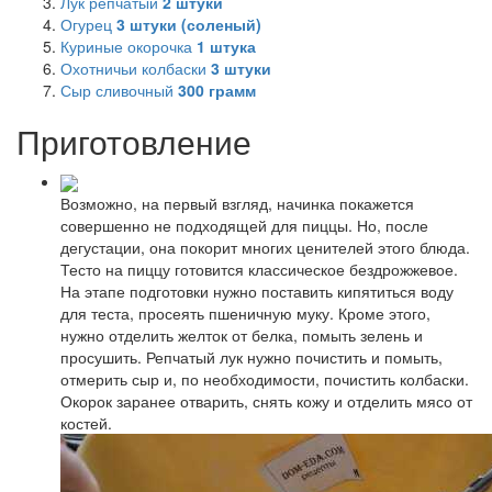
Лук репчатый
2
штуки
Огурец
3
штуки (соленый)
Куриные окорочка
1
штука
Охотничьи колбаски
3
штуки
Сыр сливочный
300
грамм
Приготовление
Возможно, на первый взгляд, начинка покажется
совершенно не подходящей для пиццы. Но, после
дегустации, она покорит многих ценителей этого блюда.
Тесто на пиццу готовится классическое бездрожжевое.
На этапе подготовки нужно поставить кипятиться воду
для теста, просеять пшеничную муку. Кроме этого,
нужно отделить желток от белка, помыть зелень и
просушить. Репчатый лук нужно почистить и помыть,
отмерить сыр и, по необходимости, почистить колбаски.
Окорок заранее отварить, снять кожу и отделить мясо от
костей.