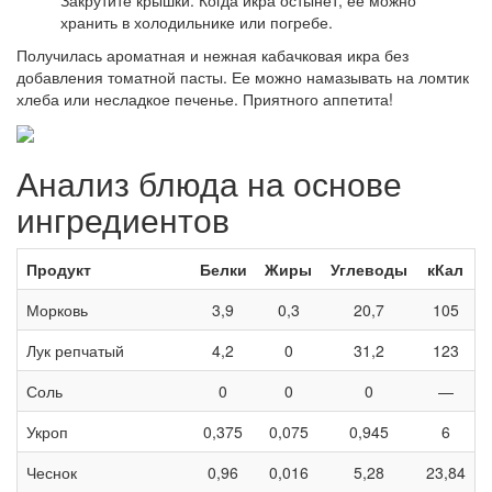
хранить в холодильнике или погребе.
Получилась ароматная и нежная кабачковая икра без
добавления томатной пасты. Ее можно намазывать на ломтик
хлеба или несладкое печенье. Приятного аппетита!
Анализ блюда на основе
ингредиентов
Продукт
Белки
Жиры
Углеводы
кКал
Морковь
3,9
0,3
20,7
105
Лук репчатый
4,2
0
31,2
123
Соль
0
0
0
—
Укроп
0,375
0,075
0,945
6
Чеснок
0,96
0,016
5,28
23,84