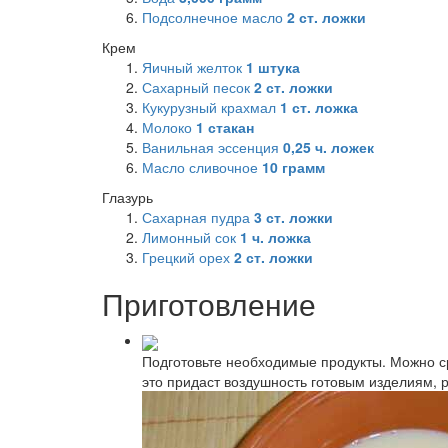
Подсолнечное масло
2
ст. ложки
Крем
Яичный желток
1
штука
Сахарный песок
2
ст. ложки
Кукурузный крахмал
1
ст. ложка
Молоко
1
стакан
Ванильная эссенция
0,25
ч. ложек
Масло сливочное
10
грамм
Глазурь
Сахарная пудра
3
ст. ложки
Лимонный сок
1
ч. ложка
Грецкий орех
2
ст. ложки
Приготовление
Подготовьте необходимые продукты. Можно ср
это придаст воздушность готовым изделиям, 