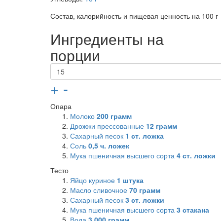
Состав, калорийность и пищевая ценность на 100 г
Ингредиенты на
порции
+
-
Опара
Молоко
200
грамм
Дрожжи прессованные
12
грамм
Сахарный песок
1
ст. ложка
Соль
0,5
ч. ложек
Мука пшеничная высшего сорта
4
ст. ложки
Тесто
Яйцо куриное
1
штука
Масло сливочное
70
грамм
Сахарный песок
3
ст. ложки
Мука пшеничная высшего сорта
3
стакана
Вода
3,000
грамм