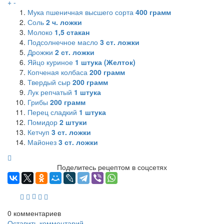
+
-
Мука пшеничная высшего сорта
400
грамм
Соль
2
ч. ложки
Молоко
1,5
стакан
Подсолнечное масло
3
ст. ложки
Дрожжи
2
ст. ложки
Яйцо куриное
1
штука (Желток)
Копченая колбаса
200
грамм
Твердый сыр
200
грамм
Лук репчатый
1
штука
Грибы
200
грамм
Перец сладкий
1
штука
Помидор
2
штуки
Кетчуп
3
ст. ложки
Майонез
3
ст. ложки
Поделитесь рецептом в соцсетях
0
комментариев
Оставить комментарий