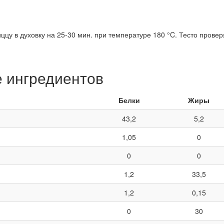
цу в духовку на 25-30 мин. при температуре 180 °C. Тесто провер
е ингредиентов
Белки
Жиры
43,2
5,2
1,05
0
0
0
1,2
33,5
1,2
0,15
0
30