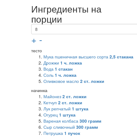
Ингредиенты на
порции
+
-
тесто
Мука пшеничная высшего сорта
2,5
стакана
Дрожжи
1
ч. ложка
Вода
1
стакан
Соль
1
ч. ложка
Оливковое масло
2
ст. ложки
начинка
Майонез
2
ст. ложки
Кетчуп
2
ст. ложки
Лук репчатый
1
штука
Огурец
1
штука
Вареная колбаса
300
грамм
Сыр сливочный
300
грамм
Петрушка
1
пучок