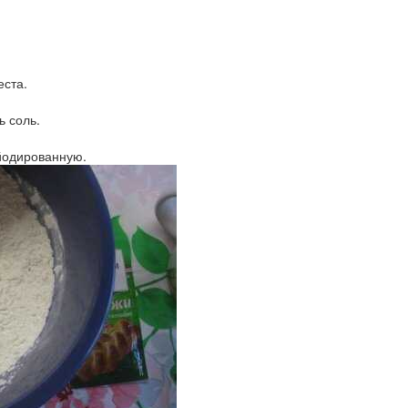
еста.
ь соль.
 йодированную.