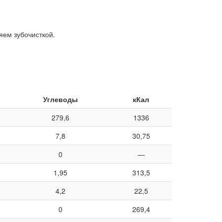
яем зубочисткой.
Углеводы
кКал
279,6
1336
7,8
30,75
0
—
1,95
313,5
4,2
22,5
0
269,4