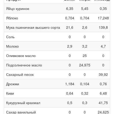
Яйцо куриное
6,35
5,45
0,35
Яблоко
0,704
0,704
17,248
Мука пшеничная высшего сорта
21,6
2,6
139,8
Соль
0
0
0
Молоко
2,9
3,2
4,7
Оливковое масло
0
25
0
Подсолнечное масло
0
24,975
0
Сахарный песок
0
0
39,92
Дрожжи
1,184
0,104
0,76
Киви
0,64
0,32
6,48
Кукурузный крахмал
0,5
0,3
41,75
Сахар ванильный
0
0
24,625