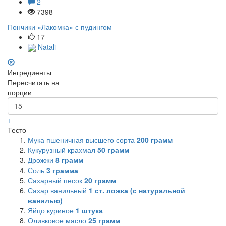
2
7398
Пончики «Лакомка» с пудингом
17
Natali
Ингредиенты
Пересчитать на
порции
+
-
Тесто
Мука пшеничная высшего сорта
200
грамм
Кукурузный крахмал
50
грамм
Дрожжи
8
грамм
Соль
3
грамма
Сахарный песок
20
грамм
Сахар ванильный
1
ст. ложка (с натуральной
ванилью)
Яйцо куриное
1
штука
Оливковое масло
25
грамм