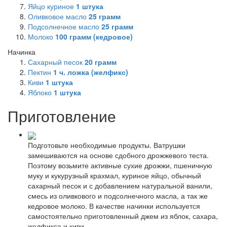
Яйцо куриное
1
штука
Оливковое масло
25
грамм
Подсолнечное масло
25
грамм
Молоко
100
грамм (кедровое)
Начинка
Сахарный песок
20
грамм
Пектин
1
ч. ложка (желфикс)
Киви
1
штука
Яблоко
1
штука
Приготовление
Подготовьте необходимые продукты. Ватрушки
замешиваются на основе сдобного дрожжевого теста.
Поэтому возьмите активные сухие дрожжи, пшеничную
муку и кукурузный крахмал, куриное яйцо, обычный
сахарный песок и с добавлением натуральной ванили,
смесь из оливкового и подсолнечного масла, а так же
кедровое молоко. В качестве начинки используется
самостоятельно приготовленный джем из яблок, сахара,
желфикса и киви.