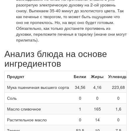
разогретую электрическую духовку на 2-ой уровень
снизу. Выпекаем 35-40 минут до золотистого цвета. Так
как печенье с творогом, то может быть ощущение что
оно не пропеклось. Но, на вкус оно будет готовым.
Обязательно, как только достанете противень из
духовки, переложите печенья в тарелку (иначе они могут
прилипать).
Анализ блюда на основе
ингредиентов
Продукт
Белки
Жиры
Углеводы
Мука пшеничная высшего сорта
34,56
4,16
223,68
Соль
0
0
0
Масло сливочное
1
165
1,6
Растительное масло
0
14
0
Творог
52,5
10
7,5