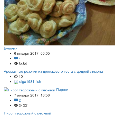
Булочки
6 января 2017, 00:05
4
6484
Ароматные розочки из дрожжевого теста с цедрой лимона
10
olga1981-lish
Пироги
7 января 2017, 16:56
2
24231
Пирог творожный с клюквой