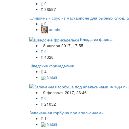
0
38597
Сливочный соус из маскарпоне для рыбных блюд, б
0
admin
Блюда из фарша
18 января 2017, 17:55
0
4328
Шведские фрикадельки
4
Natali
Блюда из 
19 февраля 2017, 23:46
0
21052
Запеченная горбуша под апельсинами
1
Natali