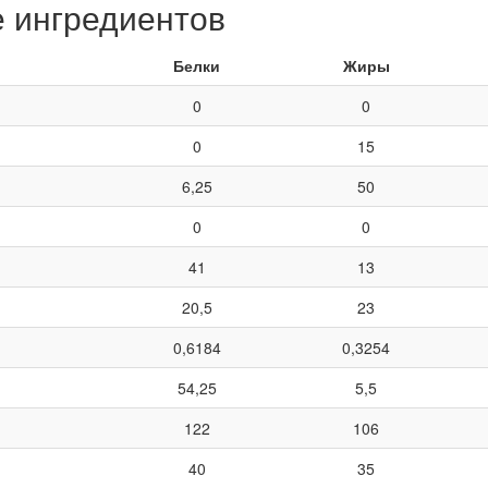
е ингредиентов
Белки
Жиры
0
0
0
15
6,25
50
0
0
41
13
20,5
23
0,6184
0,3254
54,25
5,5
122
106
40
35