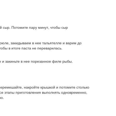
й сыр. Потомите пару минут, чтобы сыр
трюле, закидываем в нее тальятелле и варим до
тобы в итоге паста не переварилась.
е и закиньте в нее порезанное филе рыбы.
 Перемешайте, накройте крышкой и потомите столько
все этапы приготовления выполнять одновременно,
но.