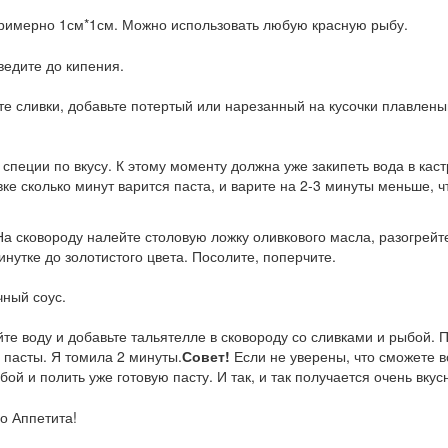
примерно 1см*1см. Можно использовать любую красную рыбу.
ведите до кипения.
те сливки, добавьте потертый или нарезанный на кусочки плавлены
специи по вкусу. К этому моменту должна уже закипеть вода в кас
ке сколько минут варится паста, и варите на 2-3 минуты меньше, ч
На сковороду налейте столовую ложку оливкового масла, разогрейт
инутке до золотистого цвета. Посолите, поперчите.
чный соус.
йте воду и добавьте тальятелле в сковороду со сливками и рыбой.
 пасты. Я томила 2 минуты.
Совет!
Если не уверены, что сможете 
ой и полить уже готовую пасту. И так, и так получается очень вкус
о Аппетита!