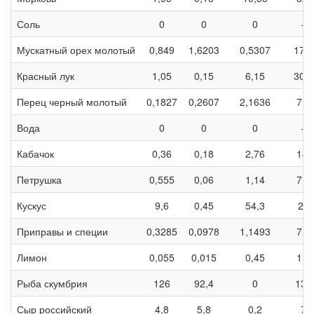
Соль
0
0
0
—
Мускатный орех молотый
0,849
1,6203
0,5307
17,0
Красный лук
1,05
0,15
6,15
30,7
Перец черный молотый
0,1827
0,2607
2,1636
7,8
Вода
0
0
0
—
Кабачок
0,36
0,18
2,76
14,
Петрушка
0,555
0,06
1,14
7,0
Кускус
9,6
0,45
54,3
28
Приправы и специи
0,3285
0,0978
1,1493
7,6
Лимон
0,055
0,015
0,45
1,4
Рыба скумбрия
126
92,4
0
133
Сыр российский
4,8
5,8
0,2
72