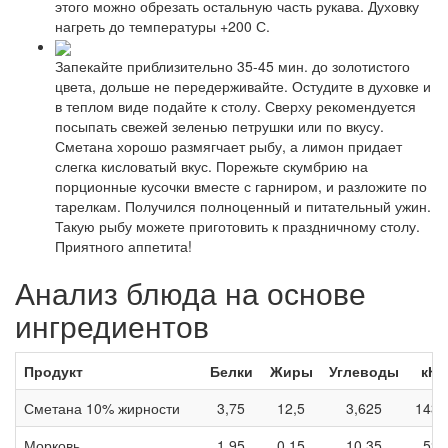
этого можно обрезать остальную часть рукава. Духовку
нагреть до температуры +200 С.
Запекайте приблизительно 35-45 мин. до золотистого
цвета, дольше не передерживайте. Остудите в духовке и
в теплом виде подайте к столу. Сверху рекомендуется
посыпать свежей зеленью петрушки или по вкусу.
Сметана хорошо размягчает рыбу, а лимон придает
слегка кисловатый вкус. Порежьте скумбрию на
порционные кусочки вместе с гарниром, и разложите по
тарелкам. Получился полноценный и питательный ужин.
Такую рыбу можете приготовить к праздничному столу.
Приятного аппетита!
Анализ блюда на основе
ингредиентов
Продукт
Белки
Жиры
Углеводы
кКа
Сметана 10% жирности
3,75
12,5
3,625
143,
Морковь
1,95
0,15
10,35
52,