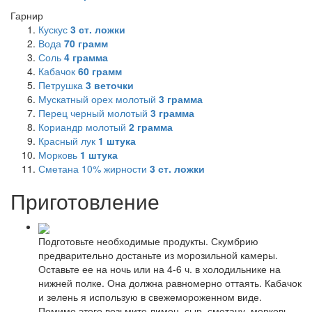
Гарнир
Кускус
3
ст. ложки
Вода
70
грамм
Соль
4
грамма
Кабачок
60
грамм
Петрушка
3
веточки
Мускатный орех молотый
3
грамма
Перец черный молотый
3
грамма
Кориандр молотый
2
грамма
Красный лук
1
штука
Морковь
1
штука
Сметана 10% жирности
3
ст. ложки
Приготовление
Подготовьте необходимые продукты. Скумбрию
предварительно достаньте из морозильной камеры.
Оставьте ее на ночь или на 4-6 ч. в холодильнике на
нижней полке. Она должна равномерно оттаять. Кабачок
и зелень я использую в свежемороженном виде.
Помимо этого возьмите лимон, сыр, сметану, морковь,