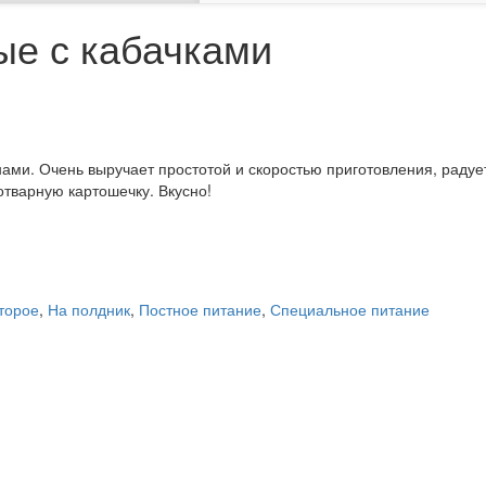
е с кабачками
ми. Очень выручает простотой и скоростью приготовления, радует
отварную картошечку. Вкусно!
второе
,
На полдник
,
Постное питание
,
Специальное питание