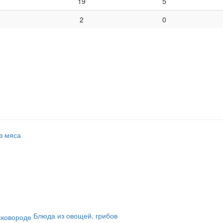
19
5
2
0
з мяса
Блюда из овощей, грибов