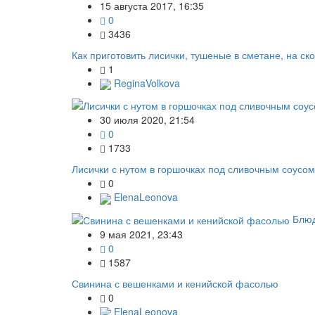
15 августа 2017, 16:35
0
3436
Как приготовить лисички, тушеные в сметане, на ск
1
ReginaVolkova
30 июля 2020, 21:54
0
1733
Лисички с нутом в горшочках под сливочным соусом
0
ElenaLeonova
Блюд
9 мая 2021, 23:43
0
1587
Свинина с вешенками и кенийской фасолью
0
ElenaLeonova