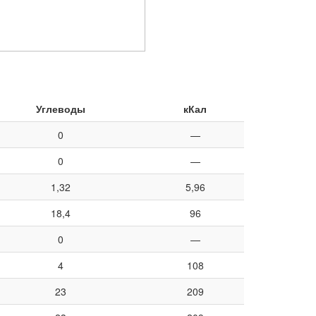
Углеводы
кКал
0
—
0
—
1,32
5,96
18,4
96
0
—
4
108
23
209