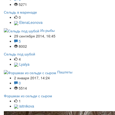
5271
Сельдь в маринаде
0
ElenaLeonova
Из рыбы
29 сентября 2014, 16:45
5
8002
Сельдь под шубой
4
Lyalya
Паштеты
2 января 2017, 14:24
0
5514
Форшмак из сельди с сыром
1
isitnikova