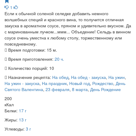
1
Если к обычной соленой селедке добавить немного
волшебных специй и красного вина, то получится отличная
закуска в ароматном соусе, пряном и удивительно вкусном. Да
с маринованным лучком...ммм... Объедение! Сельдь в винном
соусе очень уместна к любому столу, торжественному или
повседневному.
Время подготовки:
15 м.
Время приготовления:
20 ч.
Количество порций:
10
Назначение рецепта:
На обед
,
На обед - закуска
,
На ужин
,
На ужин - закуска
,
На праздник
,
Новый год
,
Рождество
,
День
Святого Валентина
,
23 февраля
,
8 марта
,
День Рождение
200
кКал
Белки:
17 г
Жиры:
13 г
Углеводы:
3 г