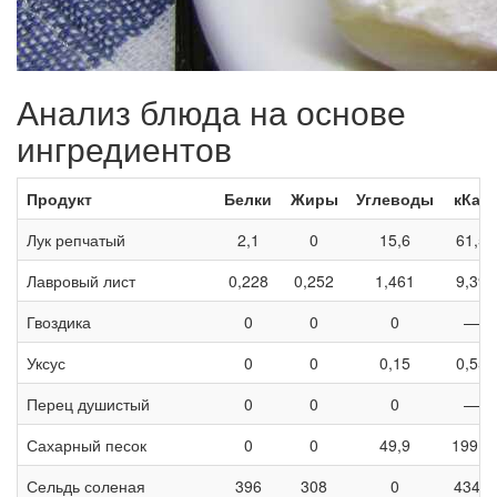
Анализ блюда на основе
ингредиентов
Продукт
Белки
Жиры
Углеводы
кКал
Лук репчатый
2,1
0
15,6
61,5
Лавровый лист
0,228
0,252
1,461
9,39
Гвоздика
0
0
0
—
Уксус
0
0
0,15
0,55
Перец душистый
0
0
0
—
Сахарный песок
0
0
49,9
199,5
Сельдь соленая
396
308
0
4340