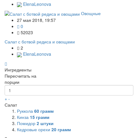
ElenaLeonova
Овощные
27 мая 2018, 19:57
0
52023
Салат с ботвой редиса и овощами
2
ElenaLeonova
Ингредиенты
Пересчитать на
порции
+
-
Салат
Руккола
60
грамм
Кинза
15
грамм
Помидор
2
штуки
Кедровые орехи
20
грамм