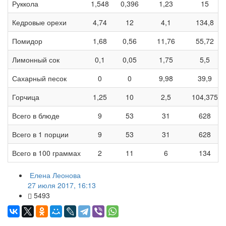
Руккола
1,548
0,396
1,23
15
Кедровые орехи
4,74
12
4,1
134,8
Помидор
1,68
0,56
11,76
55,72
Лимонный сок
0,1
0,05
1,75
5,5
Сахарный песок
0
0
9,98
39,9
Горчица
1,25
10
2,5
104,375
Всего в блюде
9
53
31
628
Всего в 1 порции
9
53
31
628
Всего в 100 граммах
2
11
6
134
Елена Леонова
27 июля 2017, 16:13
5493