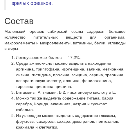
зрелых орешков.
Состав
Маленький орешек сибирской сосны содержит большое
количество питательных веществ для организма,
макроэлементы и микроэлементы, витамины, белки, углеводы
и жиры.
Легкоусвояемых белков — 17,2%.
Среди аминокислот можно выделить нахождение
аргинина, триптофана, изолейцина, валина, метионина,
лизина, гистидина, пролина, глицина, серина, треонина,
аспарагиновую кислоту, аланина, фенилаланина,
тирозина, цистеина, цистина.
Витамины: А, тиамин, В 2, никотиновую кислоту и Е.
Можно так же выделить содержание титана, бария,
серебра, йодида, алюминия, натрия и сульфат
кобальта.
Из углеводов можно выделить содержание глюкозы,
фруктозы, сахарозы, сахара, декстранов, пентозанов,
крахмала и клетчатки.