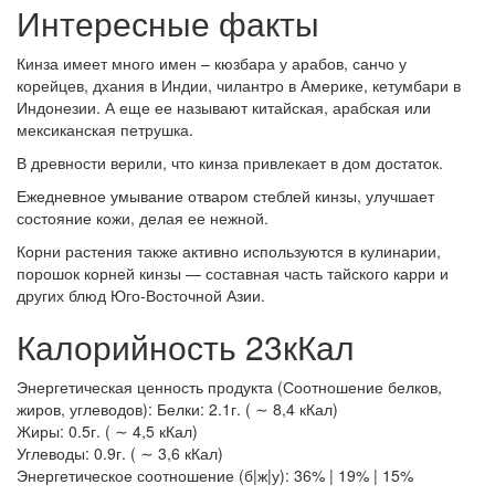
Интересные факты
Кинза имеет много имен – кюзбара у арабов, санчо у
корейцев, дхания в Индии, чилантро в Америке, кетумбари в
Индонезии. А еще ее называют китайская, арабская или
мексиканская петрушка.
В древности верили, что кинза привлекает в дом достаток.
Ежедневное умывание отваром стеблей кинзы, улучшает
состояние кожи, делая ее нежной.
Корни растения также активно используются в кулинарии,
порошок корней кинзы — составная часть тайского карри и
других блюд Юго-Восточной Азии.
Калорийность 23кКал
Энергетическая ценность продукта (Соотношение белков,
жиров, углеводов): Белки: 2.1г. ( ∼ 8,4 кКал)
Жиры: 0.5г. ( ∼ 4,5 кКал)
Углеводы: 0.9г. ( ∼ 3,6 кКал)
Энергетическое соотношение (б|ж|у): 36% | 19% | 15%