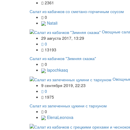
2361
Салат из кабачков со сметано-горчичным соусом
0
Natali
Овощные сал
29 августа 2017, 13:29
0
13193
Салат из кабачков "Зимняя сказка"
0
lapochkasq
Овощны
9 сентября 2019, 22:23
0
1975
Салат из запеченных цукини с тархуном
0
ElenaLeonova