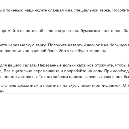
 и тоненько нашинкуйте сланцами на специальной терке. Посолите 
 промойте в проточной воде и осушите на бумажном полотенце. З
рите через мелкую терку. Положите натертый чеснок в не большую 
но растопить на водяной бане. Это у вас будет маринад.
ля вашего салата. Нарезанные дольки кабачков отожмите, чтобы в
. Все тщательно перемешайте и попробуйте на соль. При необход
о нескольких часов. Так как кабачки нарезаны очень тонко и они 
лат. Очень ароматный и приятный на вкус с пикантной кислинкой. О
ей.