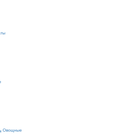
аты
е
Овощные