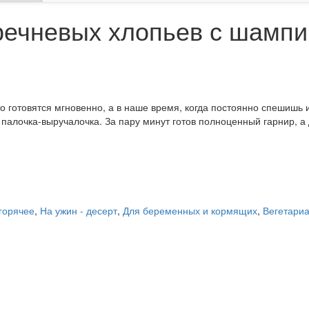
гречневых хлопьев с шамп
 готовятся мгновенно, а в наше время, когда постоянно спешишь и
алочка-выручалочка. За пару минут готов полноценный гарнир, а 
 горячее
,
На ужин - десерт
,
Для беременных и кормящих
,
Вегетариа