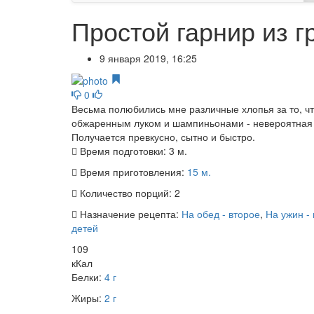
Простой гарнир из 
9 января 2019, 16:25
0
Весьма полюбились мне различные хлопья за то, что
обжаренным луком и шампиньонами - невероятная п
Получается превкусно, сытно и быстро.
Время подготовки:
3 м.
Время приготовления:
15 м.
Количество порций:
2
Назначение рецепта:
На обед - второе
,
На ужин -
детей
109
кКал
Белки:
4 г
Жиры:
2 г