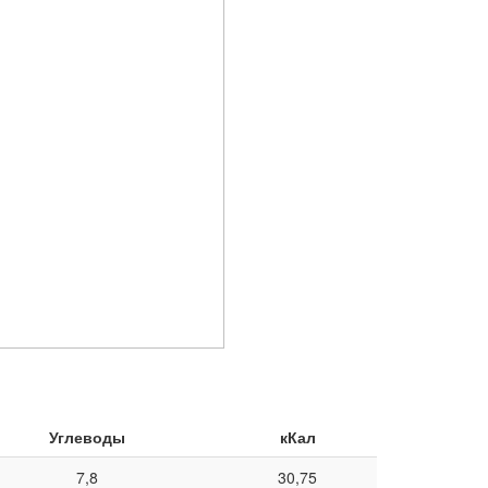
Углеводы
кКал
7,8
30,75