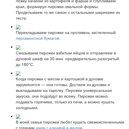
ложку начинки из картофеля и фарша и слупливаем
края, формируя пирожки овальной формы.
Проделываем то же самое с остальными шариками из
теста.
Перекладываем пирожки на противень застеленный
пергаментной бумагой
.
Смазываем пирожки взбитым яйцом и отправляем в
духовой шкаф на 30 мин. предварительно разогретый
до 180°С.
Когда пирожки с мясом и картошкой в духовке
зарумянятся — они готовы. Достаем из духовки и
выкладываем на тарелку. Пирожки универсальная
закуска, они подойдут во всему. Пирожки можно
подавать горячими, только из печи, а можно кушать
холодными.
В моей семье пирожки любят кушать свежеиспеченными
с горячим
чаем с клюквой и медом
.