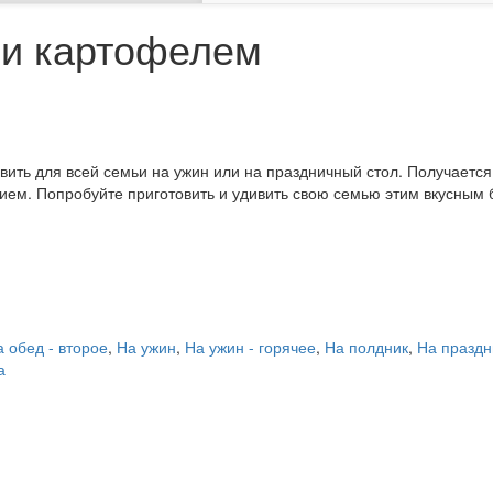
 и картофелем
ить для всей семьи на ужин или на праздничный стол. Получается
ем. Попробуйте приготовить и удивить свою семью этим вкусным б
 обед - второе
,
На ужин
,
На ужин - горячее
,
На полдник
,
На праздн
а