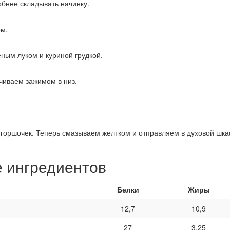
обнее складывать начинку.
ом.
ным луком и куриной грудкой.
чиваем зажимом в низ.
я горшочек. Теперь смазываем желтком и отправляем в духовой шка
е ингредиентов
Белки
Жиры
12,7
10,9
27
3,25