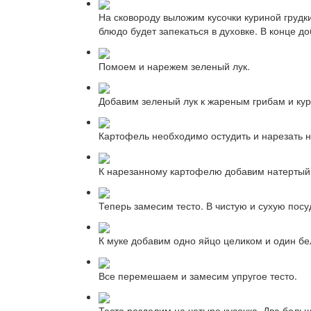
На сковороду выложим кусочки куриной грудк
блюдо будет запекаться в духовке. В конце д
Помоем и нарежем зеленый лук.
Добавим зеленый лук к жареным грибам и кур
Картофель необходимо остудить и нарезать н
К нарезанному картофелю добавим натертый
Теперь замесим тесто. В чистую и сухую посу
К муке добавим одно яйцо целиком и один бе
Все перемешаем и замесим упругое тесто.
Тесто разделим на четыре кусочка. Два больш