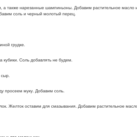
и, а также нарезанные шампиньоны. Добавим растительное масло и 
обавим соль и черный молотый перец.
иной грудке.
а кубики. Соль добавлять не будем.
 сыр.
ду просеем муку. Добавим соль.
лок. Желток оставим для смазывания. Добавим растительное масл
их и два маленьких.