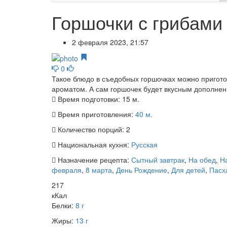
Горшочки с грибами
2 февраля 2023, 21:57
0
Такое блюдо в съедобных горшочках можно приготов
ароматом. А сам горшочек будет вкусным дополнени
Время подготовки:
15 м.
Время приготовления:
40 м.
Количество порций:
2
Национальная кухня:
Русская
Назначение рецепта:
Сытный завтрак
,
На обед
,
На
февраля
,
8 марта
,
День Рождение
,
Для детей
,
Пасх
217
кКал
Белки:
8 г
Жиры:
13 г