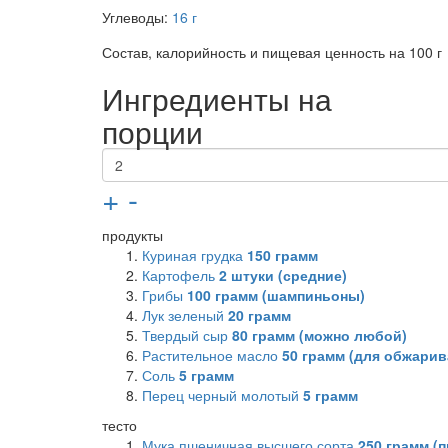
Углеводы:
16 г
Состав, калорийность и пищевая ценность на 100 г
Ингредиенты на
порции
+
-
продукты
Куриная грудка
150
грамм
Картофель
2
штуки (средние)
Грибы
100
грамм (шампиньоны)
Лук зеленый
20
грамм
Твердый сыр
80
грамм (можно любой)
Растительное масло
50
грамм (для обжарив
Соль
5
грамм
Перец черный молотый
5
грамм
тесто
Мука пшеничная высшего сорта
250
грамм (п