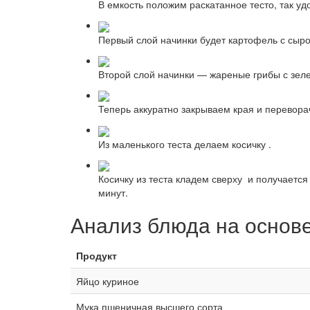
В емкость положим раскатанное тесто, так уд
Первый слой начинки будет картофель с сыр
Второй слой начинки — жареные грибы с зеле
Теперь аккуратно закрываем края и перевора
Из маленького теста делаем косичку .
Косичку из теста кладем сверху и получаетс
минут.
Анализ блюда на основ
Продукт
Яйцо куриное
Мука пшеничная высшего сорта