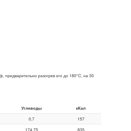
ф, предварительно разогрев его до 180°C, на 30
Углеводы
кКал
0,7
157
174,75
835