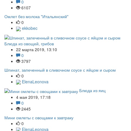
0
6107
Омлет без молока "Итальянский"
0
ekkobec
Блюда из овощей, грибов
22 марта 2019, 13:10
0
3797
Шпинат, запеченный в сливочном соусе с яйцом и сыром
0
ElenaLeonova
Блюда из яиц
4 мая 2019, 17:18
0
2445
Мини омлеты с овощами к завтраку
0
ElenaLeonova