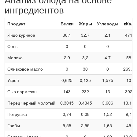
ингредиентов
Продукт
Белки
Жиры
Углеводы
кКал
Яйцо куриное
38,1
32,7
2,1
471
Соль
0
0
0
—
Молоко
2,9
3,2
4,7
58
Оливковое масло
0
30
0
269,4
Укроп
0,625
0,125
1,575
10
Сыр пармезан
143
232
13
392
Перец черный молотый
0,3045
0,4345
3,606
13,15
Петрушка
0,74
0,08
1,52
9,4
Грибы
5,55
2,55
1,65
45
Сахарный песок
0
0
4,99
19,95