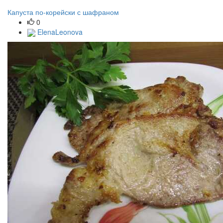
Капуста по-корейски с шафраном
0
ElenaLeonova