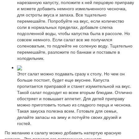
нарезанную капусту, положите к ней перцовую приправу
и можете добавить немного измельченного чесночка,
для остроты вкуса и запаха. Все тщательно
перемешайте. Попробуйте на вкус, если количество
соли в нормальных пределах, добавьте слегка
подсоленной воды, чтобы капустка была в рассоле. Но
совсем немного. Если салат все же получился
соленоватым, то подлейте не соленую воду. Тщательно
перемешайте, разложите по банкам и поставьте в
холодильник.
Этот салат можно подавать сразу к столу. Но чем он
больше постоит, будет еще вкуснее. Капуста
пропитается приправой и станет изумительной на вкус.
Такой салат подходит ко всем вторым блюдам. Отлично
обостряет и повышает аппетит. Для детей приправу
можно приготовить только из сладкого перца и чеснока.
Такая закуска полезна всем. Готовьте для семьи,
делайте запасы на зиму и потчуйте своих друзей и
гостей.
По желанию к салату можно добавить натертую красную
морковь. Это повисит его витаминную ценность.