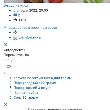
Блюда из мяса
8 апреля 2022, 20:00
2
3970
Мясо жареное в перечном соусе
1
ElenaLeonova
Ингредиенты
Пересчитать на
порции
+
-
Капуста белокочанная
6,000
грамм
Перец сладкий
400
грамм
Перец горький
3
штуки
Чеснок
4
зубка
Соль
30
грамм
Поделитесь рецептом в соцсетях