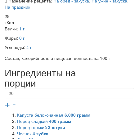
Назначение рецепта:
На обед - закуска
,
На ужин - закуска
,
На праздник
28
кКал
Белки:
1 г
Жиры:
0 г
Углеводы:
4 г
Состав, калорийность и пищевая ценность на 100 г
Ингредиенты на
порции
+
-
Капуста белокочанная
6,000
грамм
Перец сладкий
400
грамм
Перец горький
3
штуки
Чеснок
4
зубка