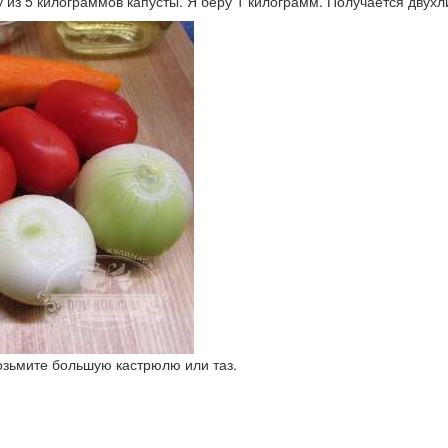
у из 5 килограммов капусты. Я беру 1 килограмм. Получается двухл
Возьмите большую кастрюлю или таз.