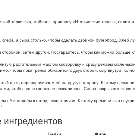
елкой тёрке сыр, майонез, приправу «Итальянские травы», солим
 хлеба, а сыра столько, чтобы сделать двойной бутерброд. Хлеб л
 стороной, затем другой. Постарайтесь, чтобы как можно больше к
литую растительным маслом сковородку и сразу делаем маленький
мо, чтобы пока гренка обжарится с двух сторон, сыр внутри полно
истый цвет, переворачиваем её на другую сторону. К этому времен
лками, чтобы наша гренка не развалилась. Снова накрываем сковор
аем её и подаём к столу, пока горячая. К этому времени сыр внутр
!
е ингредиентов
Белки
Жиры