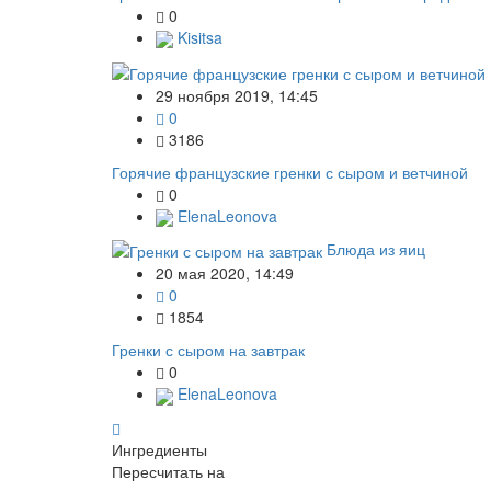
0
Kisitsa
29 ноября 2019, 14:45
0
3186
Горячие французские гренки с сыром и ветчиной
0
ElenaLeonova
Блюда из яиц
20 мая 2020, 14:49
0
1854
Гренки с сыром на завтрак
0
ElenaLeonova
Ингредиенты
Пересчитать на