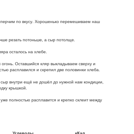
 и перчим по вкусу. Хорошенько перемешиваем наш
учше резать потоньше, а сыр потолще.
ляра осталось на хлебе.
 огонь. Оставшийся кляр выкладываем сверху и
стью расплавился и скрепил две половинки хлеба.
и сыр внутри ещё не дошёл до нужной нам кондиции,
одку крышкой.
и уже полностью расплавится и крепко склеит между
Углеводы
кКал