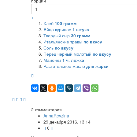
порции
+
-
Хлеб
100
грамм
Яйцо куриное
1
штука
Твердый сыр
30
грамм
Итальянские травы
по вкусу
Соль
по вкусу
Перец черный молотый
по вкусу
Майонез
1
ч. ложка
Растительное масло
для жарки
2
комментария
AnnaRevzina
29 декабря 2016, 13:14
0
На завтрак идеальное блюдо, муж с сыном умяли за