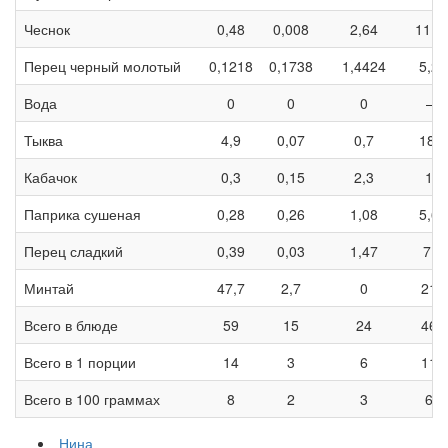
Чеснок
0,48
0,008
2,64
11,9
Перец черный молотый
0,1218
0,1738
1,4424
5,26
Вода
0
0
0
—
Тыква
4,9
0,07
0,7
18,2
Кабачок
0,3
0,15
2,3
12
Паприка сушеная
0,28
0,26
1,08
5,64
Перец сладкий
0,39
0,03
1,47
7,8
Минтай
47,7
2,7
0
216
Всего в блюде
59
15
24
460
Всего в 1 порции
14
3
6
115
Всего в 100 граммах
8
2
3
61
Нина