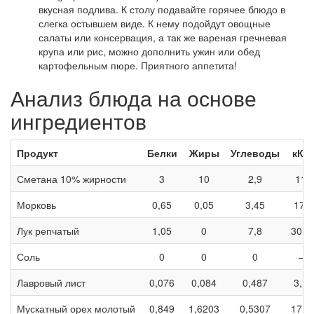
вкусная подлива. К столу подавайте горячее блюдо в
слегка остывшем виде. К нему подойдут овощные
салаты или консервация, а так же вареная гречневая
крупа или рис, можно дополнить ужин или обед
картофельным пюре. Приятного аппетита!
Анализ блюда на основе
ингредиентов
Продукт
Белки
Жиры
Углеводы
кКа
Сметана 10% жирности
3
10
2,9
115
Морковь
0,65
0,05
3,45
17,5
Лук репчатый
1,05
0
7,8
30,7
Соль
0
0
0
—
Лавровый лист
0,076
0,084
0,487
3,13
Мускатный орех молотый
0,849
1,6203
0,5307
17,0