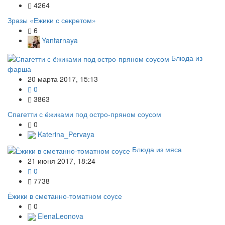
4264
Зразы «Ежики с секретом»
6
Yantarnaya
Блюда из
фарша
20 марта 2017, 15:13
0
3863
Спагетти с ёжиками под остро-пряном соусом
0
Katerina_Pervaya
Блюда из мяса
21 июня 2017, 18:24
0
7738
Ёжики в сметанно-томатном соусе
0
ElenaLeonova