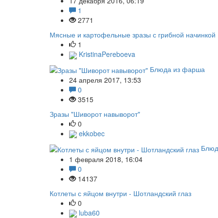
17 декабря 2016, 06:19
1
2771
Мясные и картофельные зразы с грибной начинкой
1
KristinaPereboeva
Блюда из фарша
24 апреля 2017, 13:53
0
3515
Зразы "Шиворот навыворот"
0
ekkobec
Блюд
1 февраля 2018, 16:04
0
14137
Котлеты с яйцом внутри - Шотландский глаз
0
luba60