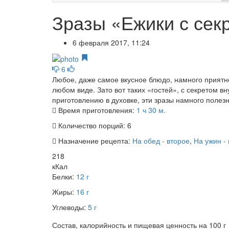
Зразы «Ежики с сек
6 февраля 2017, 11:24
6
Любое, даже самое вкусное блюдо, намного приятне
любом виде. Зато вот таких «гостей», с секретом в
приготовлению в духовке, эти зразы намного полез
Время приготовления:
1 ч 30 м.
Количество порций:
6
Назначение рецепта:
На обед - второе
,
На ужин -
218
кКал
Белки:
12 г
Жиры:
16 г
Углеводы:
5 г
Состав, калорийность и пищевая ценность на 100 г