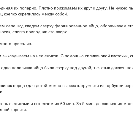
диняя их попарно. Плотно прижимаем их друг к другу. Не нужно пы
иц крепко скрепились между собой.
ем лепешку, кладем сверху фаршированное яйцо, оборачиваем ег
осик, слегка приподняв его вверх.
много присолив.
и выкладываем на нее ежиков. С помощью силиконовой кисточки, 
одна половинка яйца была сверху над другой, т.е. стык должен на
ошинок перца (для детей можно вырезать кружочки из горбушки чер
и.
вень с ежиками и выпекаем их 60 мин. За 5 мин. до окончания мож
яной корочки.