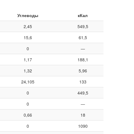
Углеводы
кКал
2,45
549,5
15,6
61,5
0
—
1,17
188,1
1,32
5,96
24,105
133
0
449,5
0
—
0,66
18
0
1090