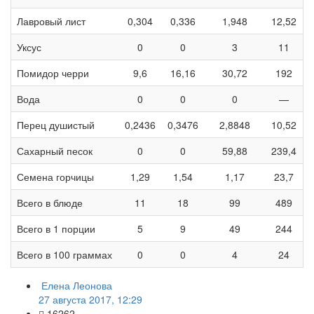
Лавровый лист
0,304
0,336
1,948
12,52
Уксус
0
0
3
11
Помидор черри
9,6
16,16
30,72
192
Вода
0
0
0
—
Перец душистый
0,2436
0,3476
2,8848
10,52
Сахарный песок
0
0
59,88
239,4
Семена горчицы
1,29
1,54
1,17
23,7
Всего в блюде
11
18
99
489
Всего в 1 порции
5
9
49
244
Всего в 100 граммах
0
0
4
24
Елена Леонова
27 августа 2017, 12:29
16262