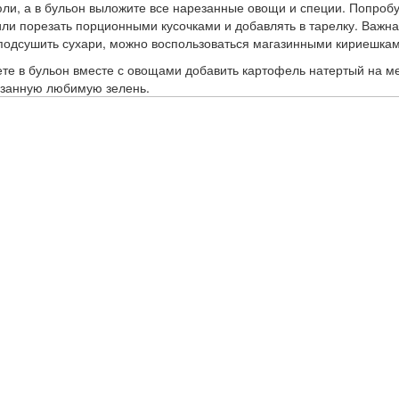
рюли, а в бульон выложите все нарезанные овощи и специи. Попроб
 или порезать порционными кусочками и добавлять в тарелку. Важн
 подсушить сухари, можно воспользоваться магазинными кириешк
 в бульон вместе с овощами добавить картофель натертый на мелк
езанную любимую зелень.