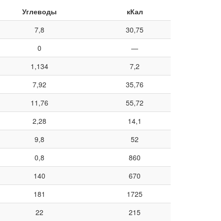
Углеводы
кКал
7,8
30,75
0
—
1,134
7,2
7,92
35,76
11,76
55,72
2,28
14,1
9,8
52
0,8
860
140
670
181
1725
22
215