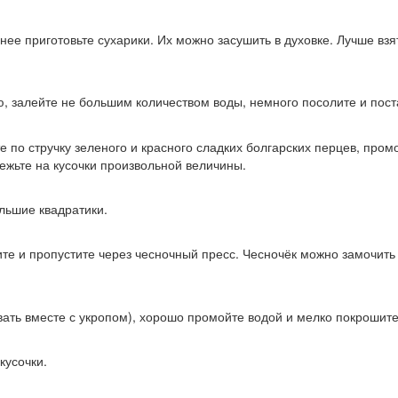
ее приготовьте сухарики. Их можно засушить в духовке. Лучше взя
, залейте не большим количеством воды, немного посолите и поста
е по стручку зеленого и красного сладких болгарских перцев, про
ежьте на кусочки произвольной величины.
льшие квадратики.
ите и пропустите через чесночный пресс. Чесночёк можно замочить
ать вместе с укропом), хорошо промойте водой и мелко покрошит
кусочки.