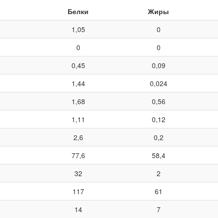
Белки
Жиры
1,05
0
0
0
0,45
0,09
1,44
0,024
1,68
0,56
1,11
0,12
2,6
0,2
77,6
58,4
32
2
117
61
14
7