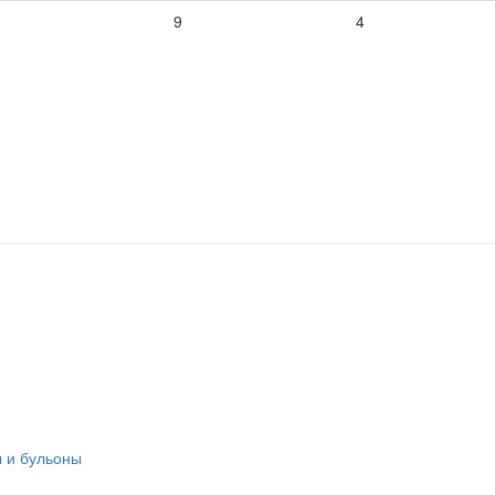
9
4
 и бульоны