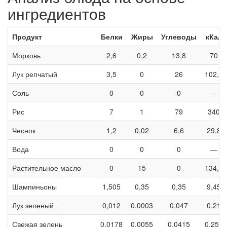
ингредиентов
Продукт
Белки
Жиры
Углеводы
кКал
Морковь
2,6
0,2
13,8
70
Лук репчатый
3,5
0
26
102,5
Соль
0
0
0
—
Рис
7
1
79
340
Чеснок
1,2
0,02
6,6
29,8
Вода
0
0
0
—
Растительное масло
0
15
0
134,7
Шампиньоны
1,505
0,35
0,35
9,45
Лук зеленый
0,012
0,0003
0,047
0,21
Свежая зелень
0,0178
0,0055
0,0415
0,255