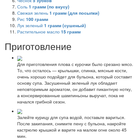
Чеснок
5
зубков
Соль
1
грамм (по вкусу)
Свежая зелень
1
грамм (для посыпки)
Рис
100
грамм
Лук зеленый
1
грамм (сушеный)
Растительное масло
15
грамм
Приготовление
Для приготовления плова с курочки было срезано мясо.
То, что осталось — крылышки, спинка, мясные кости,
очень хорошо подойдет для бульона, который составит
основу супа. Засушенный зеленый лук обладает
неповторимым ароматом, он добавит пикантную нотку,
а консервированные шампиньоны выручат, пока не
начался грибной сезон.
Залейте курицу для супа водой, поставьте вариться.
После закипания, снимите пену с бульона, накройте
кастрюлю крышкой и варите на малом огне около 45
мин.