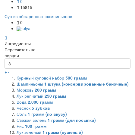
0
15815
Суп из обжаренных шампиньонов
0
olya
Ингредиенты
Пересчитать на
порции
+
-
Куриный суповой набор
500
грамм
Шампиньоны
1
штука (консервированные баночные)
Морковь
200
грамм
Лук репчатый
250
грамм
Вода
2,000
грамм
Чеснок
5
зубков
Соль
1
грамм (по вкусу)
Свежая зелень
1
грамм (для посыпки)
Рис
100
грамм
Лук зеленый
1
грамм (сушеный)