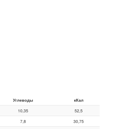
Углеводы
кКал
10,35
52,5
7,8
30,75