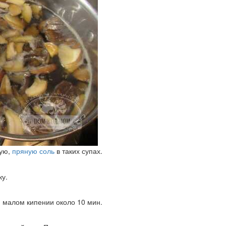
ную,
пряную соль
в таких супах.
ку.
 малом кипении около 10 мин.