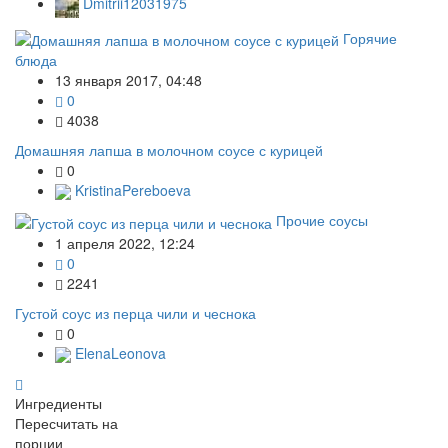
Dmitrii12031975
Горячие
блюда
13 января 2017, 04:48
0
4038
Домашняя лапша в молочном соусе с курицей
0
KristinaPereboeva
Прочие соусы
1 апреля 2022, 12:24
0
2241
Густой соус из перца чили и чеснока
0
ElenaLeonova
Ингредиенты
Пересчитать на
порции