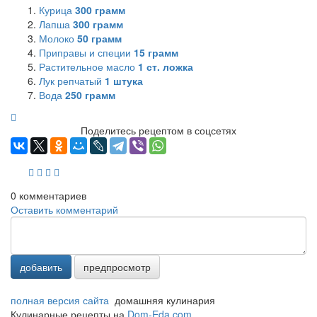
Курица
300
грамм
Лапша
300
грамм
Молоко
50
грамм
Приправы и специи
15
грамм
Растительное масло
1
ст. ложка
Лук репчатый
1
штука
Вода
250
грамм
Поделитесь рецептом в соцсетях
0
комментариев
Оставить комментарий
добавить
предпросмотр
полная версия сайта
домашняя кулинария
Кулинарные рецепты на
Dom-Eda.com