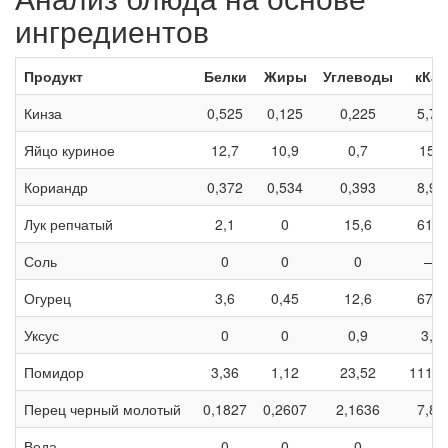
ингредиентов
Продукт
Белки
Жиры
Углеводы
кКал
Кинза
0,525
0,125
0,225
5,75
Яйцо куриное
12,7
10,9
0,7
157
Кориандр
0,372
0,534
0,393
8,94
Лук репчатый
2,1
0
15,6
61,5
Соль
0
0
0
—
Огурец
3,6
0,45
12,6
67,5
Уксус
0
0
0,9
3,3
Помидор
3,36
1,12
23,52
111,4
Перец черный молотый
0,1827
0,2607
2,1636
7,89
Вода
0
0
0
—