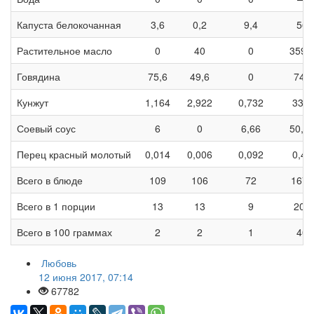
Капуста белокочанная
3,6
0,2
9,4
56
Растительное масло
0
40
0
359,
Говядина
75,6
49,6
0
748
Кунжут
1,164
2,922
0,732
33,9
Соевый соус
6
0
6,66
50,6
Перец красный молотый
0,014
0,006
0,092
0,42
Всего в блюде
109
106
72
1671
Всего в 1 порции
13
13
9
208
Всего в 100 граммах
2
2
1
40
Любовь
12 июня 2017, 07:14
67782