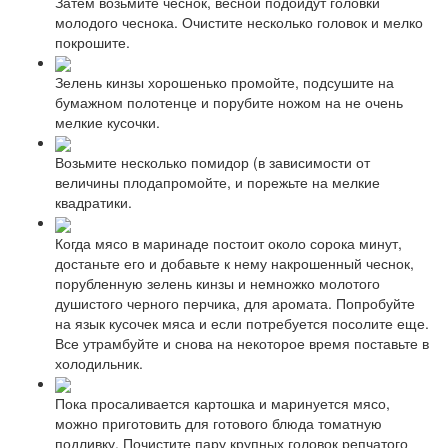
Затем возьмите чеснок, весной подойдут головки
молодого чеснока. Очистите несколько головок и мелко
покрошите.
Зелень кинзы хорошенько промойте, подсушите на
бумажном полотенце и порубите ножом на не очень
мелкие кусочки.
Возьмите несколько помидор (в зависимости от
величины плодапромойте, и порежьте на мелкие
квадратики.
Когда мясо в маринаде постоит около сорока минут,
достаньте его и добавьте к нему накрошенный чеснок,
порубленную зелень кинзы и немножко молотого
душистого черного перчика, для аромата. Попробуйте
на язык кусочек мяса и если потребуется посолите еще.
Все утрамбуйте и снова на некоторое время поставьте в
холодильник.
Пока просаливается картошка и маринуется мясо,
можно приготовить для готового блюда томатную
подливку. Почистите пару крупных головок репчатого