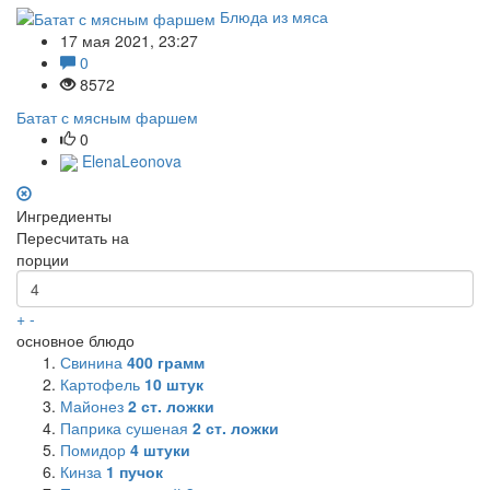
Блюда из мяса
17 мая 2021, 23:27
0
8572
Батат с мясным фаршем
0
ElenaLeonova
Ингредиенты
Пересчитать на
порции
+
-
основное блюдо
Свинина
400
грамм
Картофель
10
штук
Майонез
2
ст. ложки
Паприка сушеная
2
ст. ложки
Помидор
4
штуки
Кинза
1
пучок