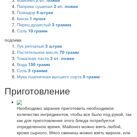
Майонез
2
ст. ложки
Паприка сушеная
2
ст. ложки
Помидор
4
штуки
Кинза
1
пучок
Перец душистый
3
грамма
Соль
10
грамм
подлива
Лук репчатый
3
штуки
Растительное масло
70
грамм
Томатная паста
3
ст. ложки
Вода
150
грамм
Соль
3
грамма
Мука пшеничная высшего сорта
5
грамм
Приготовление
Необходимо заранее приготовить необходимое
количество ингредиентов, чтобы все было под рукой, так
как для приготовления этого блюда потребуется
определенное время. Майонез можно взять любой,
кроме сырного. Мясо свинины можно взять жирное, или