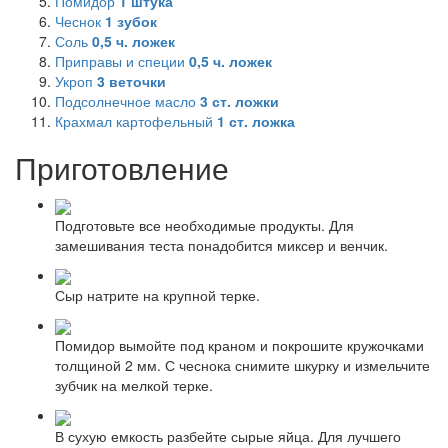
Помидор
1
штука
Чеснок
1
зубок
Соль
0,5
ч. ложек
Приправы и специи
0,5
ч. ложек
Укроп
3
веточки
Подсолнечное масло
3
ст. ложки
Крахмал картофельный
1
ст. ложка
Приготовление
Подготовьте все необходимые продукты. Для
замешивания теста понадобится миксер и венчик.
Сыр натрите на крупной терке.
Помидор вымойте под краном и покрошите кружочками
толщиной 2 мм. С чеснока снимите шкурку и измельчите
зубчик на мелкой терке.
В сухую емкость разбейте сырые яйца. Для лучшего