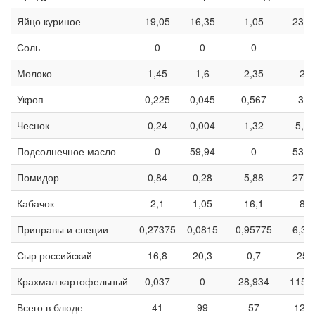
Яйцо куриное
19,05
16,35
1,05
235,
Соль
0
0
0
—
Молоко
1,45
1,6
2,35
29
Укроп
0,225
0,045
0,567
3,6
Чеснок
0,24
0,004
1,32
5,96
Подсолнечное масло
0
59,94
0
539,
Помидор
0,84
0,28
5,88
27,8
Кабачок
2,1
1,05
16,1
84
Приправы и специи
0,27375
0,0815
0,95775
6,37
Сыр российский
16,8
20,3
0,7
252
Крахмал картофельный
0,037
0
28,934
115,
Всего в блюде
41
99
57
129