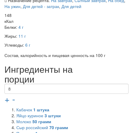
Назначение рецепта:
На завтрак
,
Сытный завтрак
,
На обед
,
На ужин
,
Для детей - затрак
,
Для детей
148
кКал
Белки:
4 г
Жиры:
11 г
Углеводы:
6 г
Состав, калорийность и пищевая ценность на 100 г
Ингредиенты на
порции
+
-
Кабачок
1
штука
Яйцо куриное
3
штуки
Молоко
50
грамм
Сыр российский
70
грамм