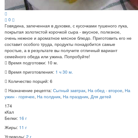
0
Говядина, запеченная в духовке, с кусочками тушеного лука,
покрытая золотистой корочкой сыра - вкусное, полезное,
очень нежное и ароматное мясное блюдо. Приготовить его не
составит особого труда, продукты понадобится самые
простые, а в результате вы получите отличный вариант
семейного обеда или ужина. Попробуйте!
Время подготовки:
10 м.
Время приготовления:
1 ч 30 м.
Количество порций:
6
Назначение рецепта:
Сытный завтрак
,
На обед - второе
,
На
ужин - горячее
,
На полдник
,
На праздник
,
Для детей
174
кКал
Белки:
16 г
Жиры:
11 г
Углеводы:
2 г