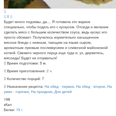
0
Будет много подливы, да.... Я готовила это жаркое
специально, чтобы подать его с кускусом. Отсюда и желание
сделать мясо с большим количеством соуса, ведь кускус его
просто обожает. Получилось изумительно насыщенное
мясное блюдо с нежным, тающим на языке сыром,
ароматным луковым послевкусием и сливочной майонезной
ноткой. Свежего черного перца еще туда и, ух, держитесь,
мясоеды! Будет не оторваться!
Время подготовки:
5 м.
Время приготовления:
2 ч.
Количество порций:
7
Назначение рецепта:
На обед - первое
,
На обед - второе
,
На
ужин - горячее
,
На праздник
,
Для детей
198
кКал
Белки:
15 г