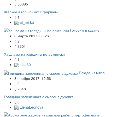
56895
Жаркое в горшочках с фаршем
1
El_mirka
Готовим в казане
6 марта 2017, 06:26
2
8201
Хашлама из говядины по армянски
1
luba60
Блюда из мяса
8 ноября 2017, 12:56
0
2648
Говядина запеченная с сыром в духовке
0
ElenaLeonova