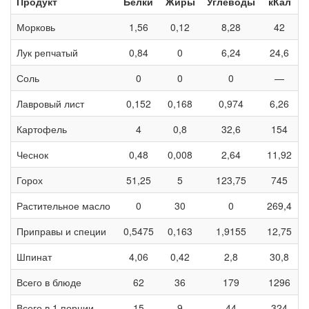
Продукт
Белки
Жиры
Углеводы
кКал
Морковь
1,56
0,12
8,28
42
Лук репчатый
0,84
0
6,24
24,6
Соль
0
0
0
—
Лавровый лист
0,152
0,168
0,974
6,26
Картофель
4
0,8
32,6
154
Чеснок
0,48
0,008
2,64
11,92
Горох
51,25
5
123,75
745
Растительное масло
0
30
0
269,4
Приправы и специи
0,5475
0,163
1,9155
12,75
Шпинат
4,06
0,42
2,8
30,8
Всего в блюде
62
36
179
1296
Всего в 1 порции
15
9
44
324