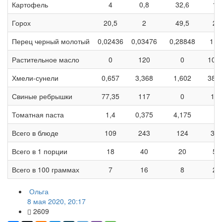
Картофель
4
0,8
32,6
15
Горох
20,5
2
49,5
29
Перец черный молотый
0,02436
0,03476
0,28848
1,0
Растительное масло
0
120
0
107
Хмели-сунели
0,657
3,368
1,602
38,
Свиные ребрышки
77,35
117
0
13
Томатная паста
1,4
0,375
4,175
2
Всего в блюде
109
243
124
31
Всего в 1 порции
18
40
20
52
Всего в 100 граммах
7
16
8
21
Ольга
8 мая 2020, 20:17
2609