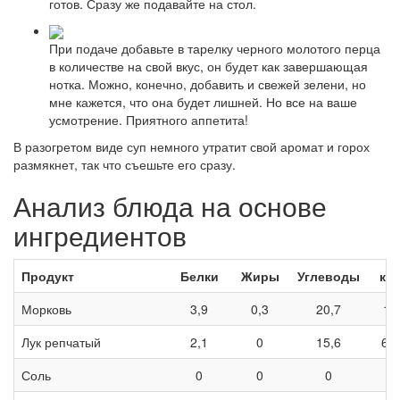
готов. Сразу же подавайте на стол.
При подаче добавьте в тарелку черного молотого перца
в количестве на свой вкус, он будет как завершающая
нотка. Можно, конечно, добавить и свежей зелени, но
мне кажется, что она будет лишней. Но все на ваше
усмотрение. Приятного аппетита!
В разогретом виде суп немного утратит свой аромат и горох
размякнет, так что съешьте его сразу.
Анализ блюда на основе
ингредиентов
Продукт
Белки
Жиры
Углеводы
кК
Морковь
3,9
0,3
20,7
10
Лук репчатый
2,1
0
15,6
61,
Соль
0
0
0
—