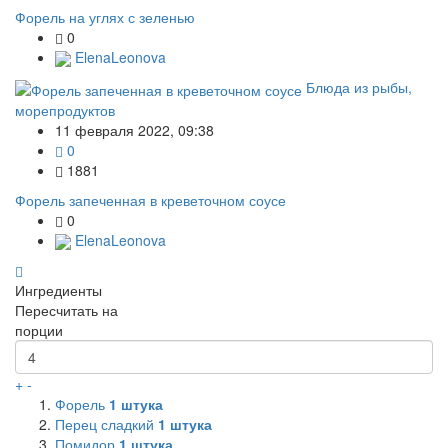
Форель на углях с зеленью
0
ElenaLeonova
Блюда из рыбы,
морепродуктов
11 февраля 2022, 09:38
0
1881
Форель запеченная в креветочном соусе
0
ElenaLeonova
Ингредиенты
Пересчитать на
порции
+
-
Форель
1
штука
Перец сладкий
1
штука
Помидор
1
штука