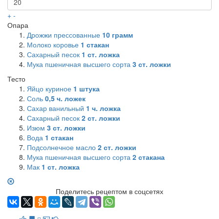
+
-
Опара
Дрожжи прессованные
10
грамм
Молоко коровье
1
стакан
Сахарный песок
1
ст. ложка
Мука пшеничная высшего сорта
3
ст. ложки
Тесто
Яйцо куриное
1
штука
Соль
0,5
ч. ложек
Сахар ванильный
1
ч. ложка
Сахарный песок
2
ст. ложки
Изюм
3
ст. ложки
Вода
1
стакан
Подсолнечное масло
2
ст. ложки
Мука пшеничная высшего сорта
2
стакана
Мак
1
ст. ложка
Поделитесь рецептом в соцсетях