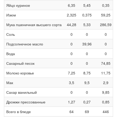
Яйцо куриное
6,35
5,45
0,35
Изюм
2,325
0,375
59,25
Мука пшеничная высшего сорта
44,28
5,33
286,59
Соль
0
0
0
Подсолнечное масло
0
39,96
0
Вода
0
0
0
Сахарный песок
0
0
74,85
Молоко коровье
7,25
8,75
11,75
Мак
3,5
9,5
2,9
Сахар ванильный
0
0
9,85
Дрожжи прессованные
1,27
0,27
0,85
Всего в блюде
64
69
446