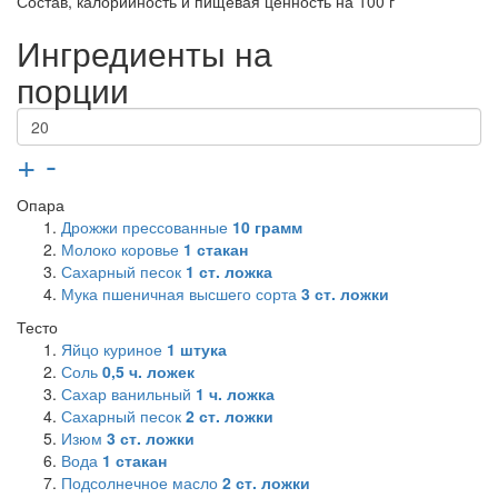
Состав, калорийность и пищевая ценность на 100 г
Ингредиенты на
порции
+
-
Опара
Дрожжи прессованные
10
грамм
Молоко коровье
1
стакан
Сахарный песок
1
ст. ложка
Мука пшеничная высшего сорта
3
ст. ложки
Тесто
Яйцо куриное
1
штука
Соль
0,5
ч. ложек
Сахар ванильный
1
ч. ложка
Сахарный песок
2
ст. ложки
Изюм
3
ст. ложки
Вода
1
стакан
Подсолнечное масло
2
ст. ложки