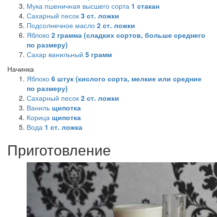
Мука пшеничная высшего сорта
1
стакан
Сахарный песок
3
ст. ложки
Подсолнечное масло
2
ст. ложки
Яблоко
2
грамма (сладких сортов, больше среднего
по размеру)
Сахар ванильный
5
грамм
Начинка
Яблоко
6
штук (кислого сорта, мелкие или средние
по размеру)
Сахарный песок
2
ст. ложки
Ваниль
щипотка
Корица
щипотка
Вода
1
ст. ложка
Приготовление