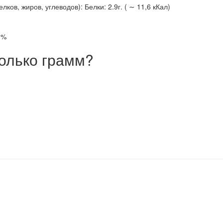
ов, жиров, углеводов): Белки: 2.9г. ( ∼ 11,6 кКал)
0%
олько грамм?