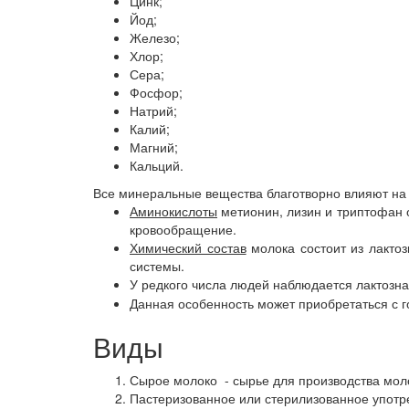
Цинк;
Йод;
Железо;
Хлор;
Сера;
Фосфор;
Натрий;
Калий;
Магний;
Кальций.
Все минеральные вещества благотворно влияют на 
Аминокислоты
метионин, лизин и триптофан 
кровообращение.
Химический состав
молока состоит из лакто
системы.
У редкого числа людей наблюдается лактозна
Данная особенность может приобретаться с г
Виды
Сырое молоко - сырье для производства мол
Пастеризованное или стерилизованное употр