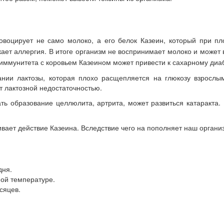
овоцирует не само молоко, а его белок Казеин, который при пл
кает аллергия. В итоге организм не воспринимает молоко и может
иммунитета с коровьем Казеином может привести к сахарному диабе
ании лактозы, которая плохо расщепляется на глюкозу взрослы
 лактозной недостаточностью.
ь образование целлюлита, артрита, может развиться катаракта.
вает действие Казеина. Вследствие чего на пополняет наш органи
дня.
ной температуре.
сяцев.