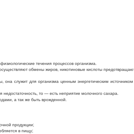
физиологические течения процессов организма.
осуществляют обмены жиров, никотиновые кислоты предотвращают 
зы, она служит для организма ценным энергетическим источнико
я недостаточность, то — есть неприятие молочного сахара.
одами, а так же быть врожденной.
очной продукции;
ебляется в пищу;