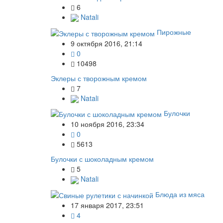
6
Natali
Пирожные
9 октября 2016, 21:14
0
10498
Эклеры с творожным кремом
7
Natali
Булочки
10 ноября 2016, 23:34
0
5613
Булочки с шоколадным кремом
5
Natali
Блюда из мяса
17 января 2017, 23:51
4