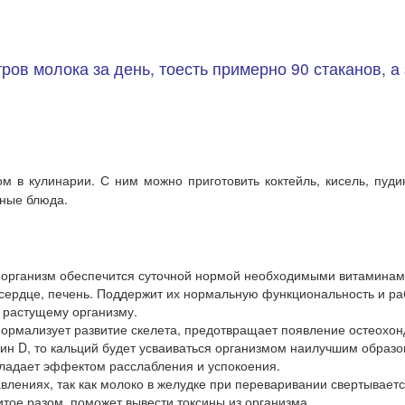
ров молока за день, тоесть примерно 90 стаканов, а
 в кулинарии. С ним можно приготовить коктейль, кисель, пудинг
чные блюда.
 то организм обеспечится суточной нормой необходимыми витамин
, сердце, печень. Поддержит их нормальную функциональность и ра
 растущему организму.
 нормализует развитие скелета, предотвращает появление остеохон
ин D, то кальций будет усваиваться организмом наилучшим образо
ладает эффектом расслабления и успокоения.
влениях, так как молоко в желудке при переваривании свертываетс
тое разом, поможет вывести токсины из организма.