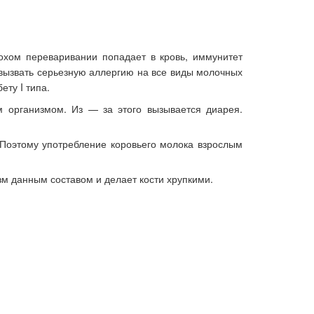
охом переваривании попадает в кровь, и
ммунитет
 вызвать серьезную аллергию на все виды молочных
ту I типа.
м организмом. Из — за этого вызывается диарея.
 Поэтому употребление коровьего молока взрослым
зм данным составом и делает кости хрупкими.