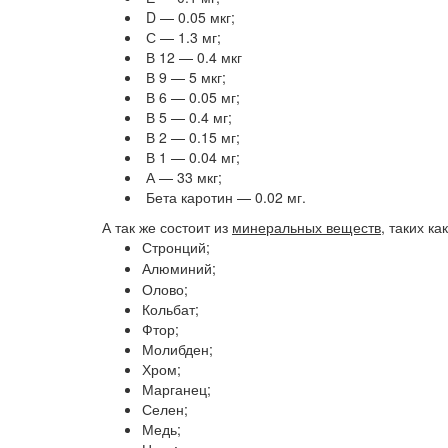
D — 0.05 мкг;
С — 1.3 мг;
В 12 — 0.4 мкг
В 9 — 5 мкг;
В 6 — 0.05 мг;
В 5 — 0.4 мг;
В 2 — 0.15 мг;
В 1 — 0.04 мг;
А — 33 мкг;
Бета каротин — 0.02 мг.
А так же состоит из
минеральных веществ
, таких как
Стронций;
Алюминий;
Олово;
Кольбат;
Фтор;
Молибден;
Хром;
Марганец;
Селен;
Медь;