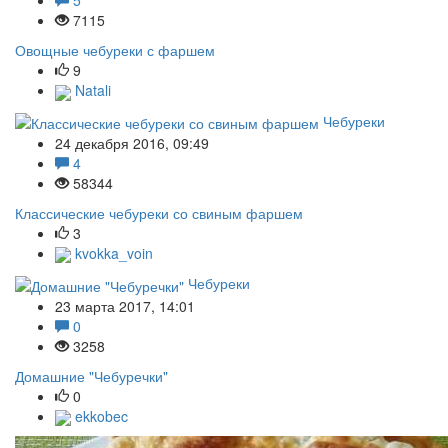
5
7115
Овощные чебуреки с фаршем
9
Natali
Чебуреки
24 декабря 2016, 09:49
4
58344
Классические чебуреки со свиным фаршем
3
kvokka_voin
Чебуреки
23 марта 2017, 14:01
0
3258
Домашние "Чебуречки"
0
ekkobec