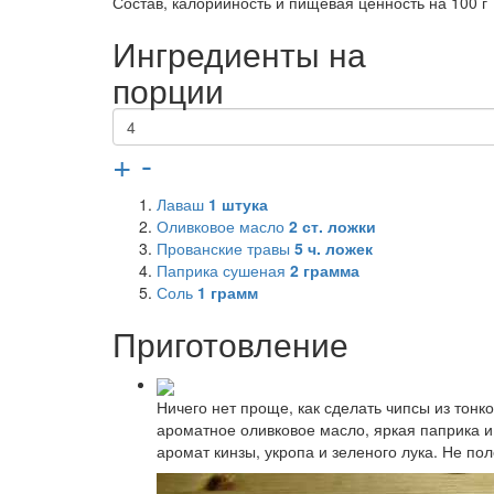
Состав, калорийность и пищевая ценность на 100 г
Ингредиенты на
порции
+
-
Лаваш
1
штука
Оливковое масло
2
ст. ложки
Прованские травы
5
ч. ложек
Паприка сушеная
2
грамма
Соль
1
грамм
Приготовление
Ничего нет проще, как сделать чипсы из тон
ароматное оливковое масло, яркая паприка 
аромат кинзы, укропа и зеленого лука. Не пол