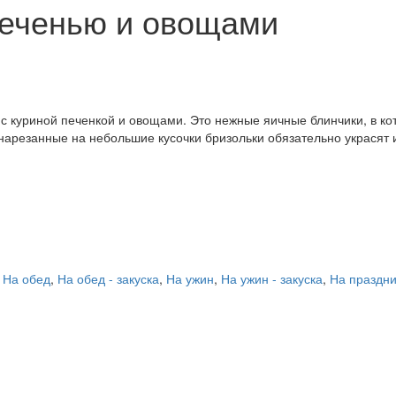
печенью и овощами
с куриной печенкой и овощами. Это нежные яичные блинчики, в ко
нарезанные на небольшие кусочки бризольки обязательно украсят и 
,
На обед
,
На обед - закуска
,
На ужин
,
На ужин - закуска
,
На праздни