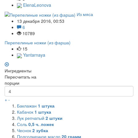
ElenaLeonova
Из мяса
13 декабря 2016, 00:53
6
10789
Перепелиные ножки (из фарша)
15
Yantarnaya
Ингредиенты
Пересчитать на
порции
+
-
Баклажан
1
штука
Кабачок
1
штука
Лук репчатый
2
штуки
Соль
0,5
ч. ложек
Чеснок
2
зубка
Подсолнечное масло
20
грамм