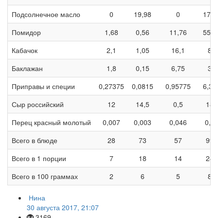
Подсолнечное масло
0
19,98
0
179,
Помидор
1,68
0,56
11,76
55,7
Кабачок
2,1
1,05
16,1
84
Баклажан
1,8
0,15
6,75
36
Приправы и специи
0,27375
0,0815
0,95775
6,37
Сыр российский
12
14,5
0,5
180
Перец красный молотый
0,007
0,003
0,046
0,2
Всего в блюде
28
73
57
998
Всего в 1 порции
7
18
14
249
Всего в 100 граммах
2
6
5
87
Нина
30 августа 2017, 21:07
3169