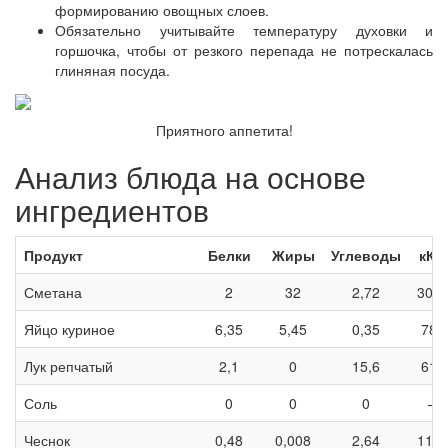
формированию овощных слоев.
Обязательно учитывайте температуру духовки и
горшочка, чтобы от резкого перепада не потрескалась
глиняная посуда.
Приятного аппетита!
Анализ блюда на основе
ингредиентов
Продукт
Белки
Жиры
Углеводы
кКа
Сметана
2
32
2,72
304,
Яйцо куриное
6,35
5,45
0,35
78,
Лук репчатый
2,1
0
15,6
61,
Соль
0
0
0
—
Чеснок
0,48
0,008
2,64
11,9