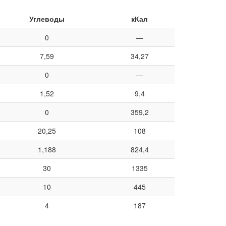
Углеводы
кКал
0
—
7,59
34,27
0
—
1,52
9,4
0
359,2
20,25
108
1,188
824,4
30
1335
10
445
4
187