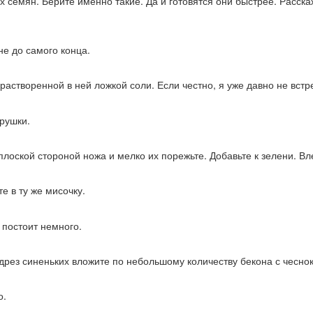
х семян. Берите именно такие. Да и готовятся они быстрее. Расска
не до самого конца.
 растворенной в ней ложкой соли. Если честно, я уже давно не встр
рушки.
 плоской стороной ножа и мелко их порежьте. Добавьте к зелени. В
е в ту же мисочку.
 постоит немного.
рез синеньких вложите по небольшому количеству бекона с чесно
о.