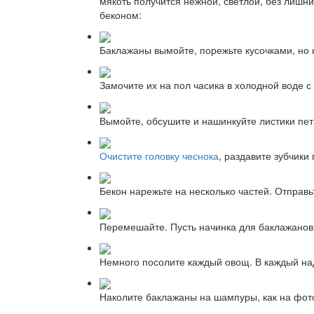
мякоть получится нежной, светлой, без лишни
беконом:
Баклажаны вымойте, порежьте кусочками, но 
Замочите их на пол часика в холодной воде с
Вымойте, обсушите и нашинкуйте листики пет
Очистите головку чеснока
, раздавите зубчики
Бекон нарежьте на несколько частей. Отправьт
Перемешайте. Пусть начинка для баклажанов
Немного посолите каждый овощ. В каждый над
Наколите баклажаны на шампуры, как на фот