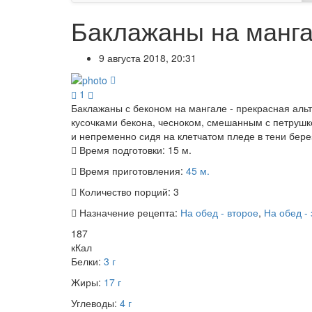
Баклажаны на манга
9 августа 2018, 20:31
1
Баклажаны с беконом на мангале - прекрасная ал
кусочками бекона, чесноком, смешанным с петруш
и непременно сидя на клетчатом пледе в тени берез
Время подготовки:
15 м.
Время приготовления:
45 м.
Количество порций:
3
Назначение рецепта:
На обед - второе
,
На обед - 
187
кКал
Белки:
3 г
Жиры:
17 г
Углеводы:
4 г