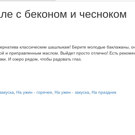
ле с беконом и чесноком
ьтернатива классическим шашлыкам! Берите молодые баклажаны, 
кой и приправленным маслом. Выйдет просто отлично! Есть реком
ки. И озеро рядом, чтобы радовать глаз.
закуска
,
На ужин - горячее
,
На ужин - закуска
,
На праздник