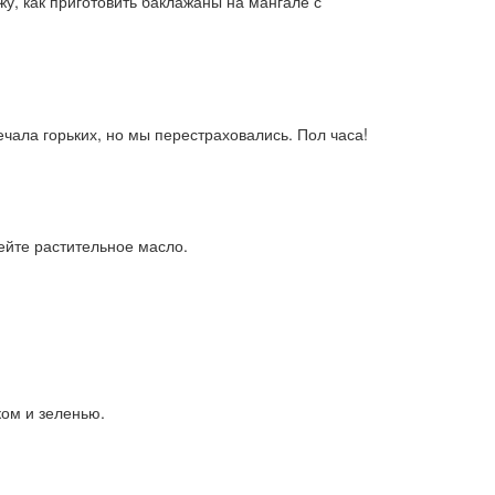
жу, как приготовить баклажаны на мангале с
ечала горьких, но мы перестраховались. Пол часа!
лейте растительное масло.
ком и зеленью.