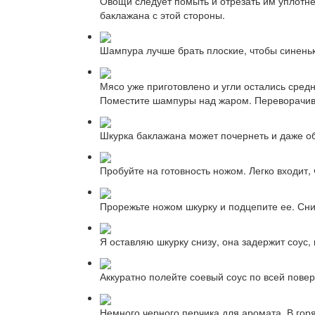
Овощи следует помыть и отрезать им уплотнен
баклажана с этой стороны.
Шампура лучше брать плоские, чтобы синеньк
Мясо уже приготовлено и угли остались сред
Поместите шампуры над жаром. Переворачив
Шкурка баклажана может почернеть и даже обу
Пробуйте на готовность ножом. Легко входит,
Прорежьте ножом шкурку и подцепите ее. Сни
Я оставляю шкурку снизу, она задержит соус,
Аккуратно полейте соевый соус по всей пове
Немного черного перчика для аромата. В гор