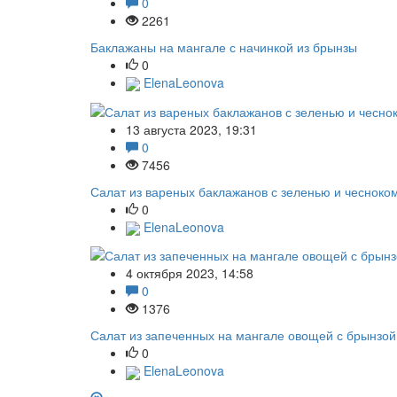
0
2261
Баклажаны на мангале с начинкой из брынзы
0
ElenaLeonova
13 августа 2023, 19:31
0
7456
Салат из вареных баклажанов с зеленью и чесноко
0
ElenaLeonova
4 октября 2023, 14:58
0
1376
Салат из запеченных на мангале овощей с брынзой
0
ElenaLeonova