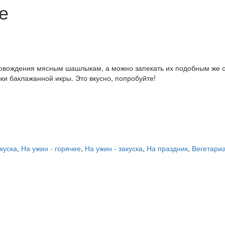
е
овождения мясным шашлыкам, а можно запекать их подобным же об
вки баклажанной икры. Это вкусно, попробуйте!
акуска
,
На ужин - горячее
,
На ужин - закуска
,
На праздник
,
Вегетари