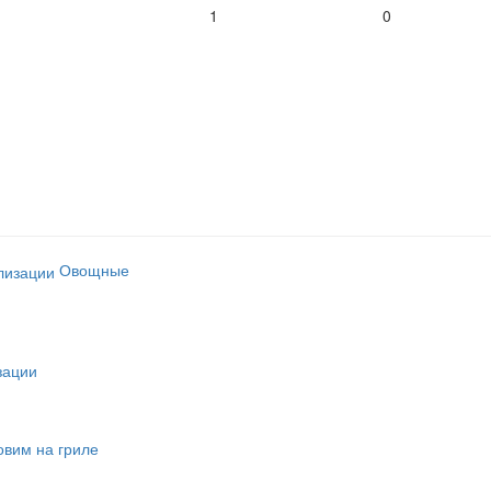
1
0
Овощные
зации
овим на гриле