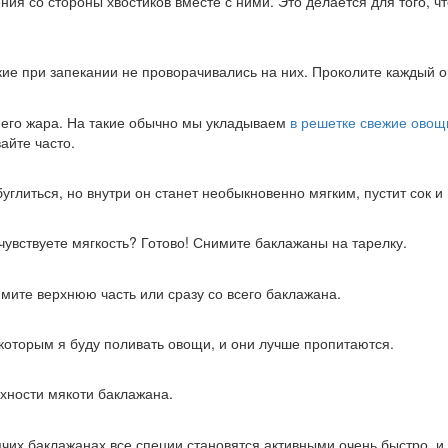
ия со стороны хвостиков вместе с ними. Это делается для того, ч
ие при запекании не проворачивались на них. Проколите каждый о
него жара. На такие обычно мы укладываем
в решетке свежие овощ
айте часто.
глиться, но внутри он станет необыкновенно мягким, пустит сок и 
 чувствуете мягкость? Готово! Снимите баклажаны на тарелку.
мите верхнюю часть или сразу со всего баклажана.
 которым я буду поливать овощи, и они лучше пропитаются.
рхности мякоти баклажана.
ячих баклажанах все специи становятся активными очень быстро, и