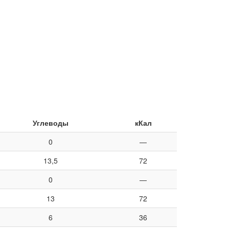
Углеводы
кКал
0
—
13,5
72
0
—
13
72
6
36