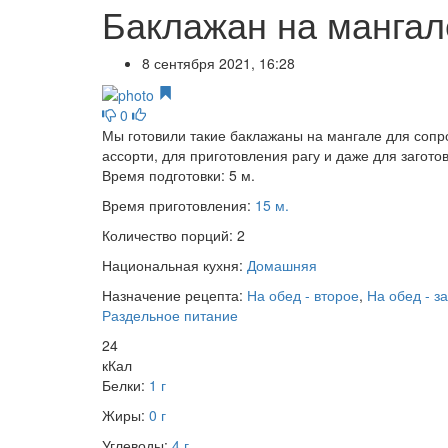
Баклажан на мангал
8 сентября 2021, 16:28
0
Мы готовили такие баклажаны на мангале для сопр
ассорти, для приготовления рагу и даже для загото
Время подготовки:
5 м.
Время приготовления:
15 м.
Количество порций:
2
Национальная кухня:
Домашняя
Назначение рецепта:
На обед - второе
,
На обед - з
Раздельное питание
24
кКал
Белки:
1 г
Жиры:
0 г
Углеводы:
4 г